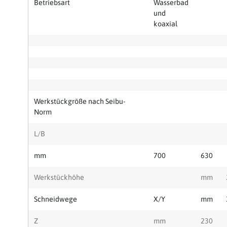
Betriebsart
Wasserbad
und
koaxial
Werkstückgröße nach Seibu-
Norm
L/B
mm
700
630
Werkstückhöhe
mm
Schneidwege
X/Y
mm
Z
mm
230