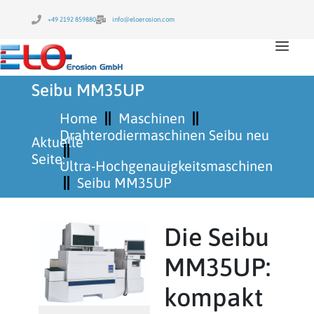
+49 2192 859880
info@eloerosion.com
Seibu MM35UP
Home
Maschinen
Drahterodiermaschinen Seibu neu
Aktuelle
Seite:
Ultra-Hochgenauigkeitsmaschinen
Seibu MM35UP
Die Seibu
MM35UP:
kompakt