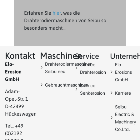
Erfahren Sie
hier
, was die
Drahterodiermaschinen von Seibu so
besonders macht…
Kontakt
Maschinen
Service
Unterne
Elo-
Drahterodiermaschinen
Service
Elo
Erosion
Seibu neu
Drahterosion
Erosions
GmbH
GmbH
Gebrauchtmaschinen
Service
Adam-
Senkerosion
Karriere
Opel-Str. 1
D-42499
Seibu
Hückeswagen
Electric &
Machinery
Tel.: +49
Co.Ltd.
(0)2192